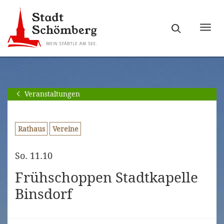
Zur
Zum
Hauptnavigation
Seiteninhalt
Haupt
springen
springen
ein-
[Alt]+
[Alt]+
bzw.
[0]
[1]
ausb
Veranstaltungen
Rathaus
Vereine
So. 11.10
Frühschoppen Stadtkapelle
Binsdorf