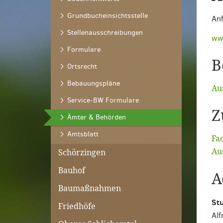
Grundbucheinsichtsstelle
Anf
Stellenausschreibungen
ww
Formulare
B
Ortsrecht
Bebauungspläne
Au
Service-BW Formulare
Z
(ausgewählt)
Ämter & Behörden
Amtsblatt
Fa
Au
Schörzingen
Bauhof
A
Baumaßnahmen
Stu
Friedhöfe
Alf