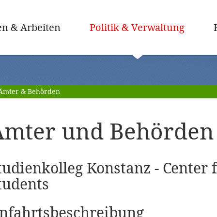
(ausge
n & Arbeiten
Politik & Verwaltung
Ämter & Behörden
Ämter und Behörden 
tudienkolleg Konstanz - Center f
tudents
nfahrtsbeschreibung