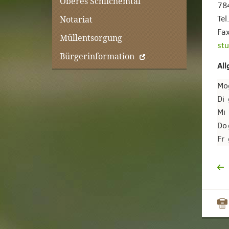
Oberes Schlichemtal
78
Tel
Notariat
Fa
Müllentsorgung
st
Bürgerinformation
Al
Mo
Di
Mi
Do
Fr