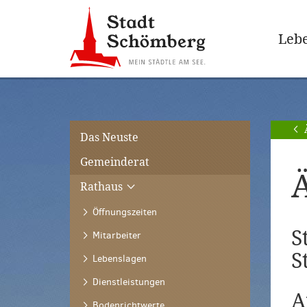
Zur
Zum
Hauptnavigation
Seiteninhalt
Lebe
springen
springen
[Alt]+
[Alt]+
[0]
[1]
Das Neuste
Gemeinderat
Rathaus
Öffnungszeiten
S
Mitarbeiter
S
Lebenslagen
Dienstleistungen
A
Bodenrichtwerte