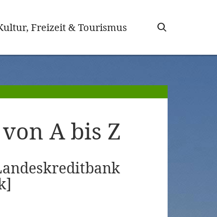
wählt)
Kultur, Freizeit & Tourismus
von A bis Z
[Landeskreditbank
k]