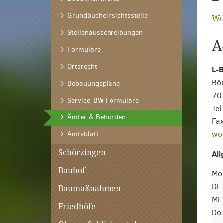
Grundbucheinsichtsstelle
Wo
Stellenausschreibungen
A
Formulare
Ortsrecht
L-
Bör
Bebauungspläne
70
Service-BW Formulare
Tel
(ausgewählt)
Ämter & Behörden
Fa
wo
Amtsblatt
Schörzingen
Al
Bauhof
Mo
Di
Baumaßnahmen
Mi
Friedhöfe
Do