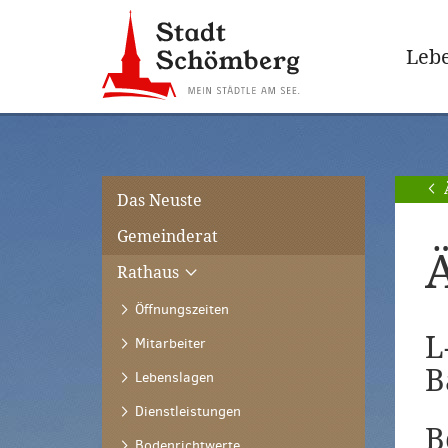
Zur
Zum
Hauptnavigation
Seiteninhalt
Lebe
springen
springen
[Alt]+
[Alt]+
[0]
[1]
Das Neuste
Gemeinderat
Rathaus
Öffnungszeiten
L
Mitarbeiter
B
Lebenslagen
Dienstleistungen
B
Bodenrichtwerte