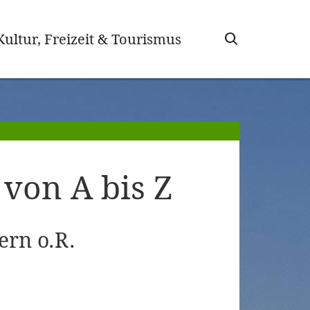
wählt)
Kultur, Freizeit & Tourismus
von A bis Z
ern o.R.