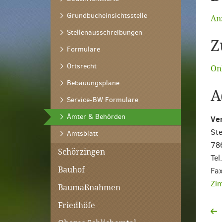
Grundbucheinsichtsstelle
Anz
Stellenausschreibungen
Z
Formulare
Ortsrecht
On
Bebauungspläne
A
Service-BW Formulare
(ausgewählt)
Ämter & Behörden
Ver
Ste
Amtsblatt
78
Schörzingen
Te
Bauhof
Fa
Zim
Baumaßnahmen
Friedhöfe