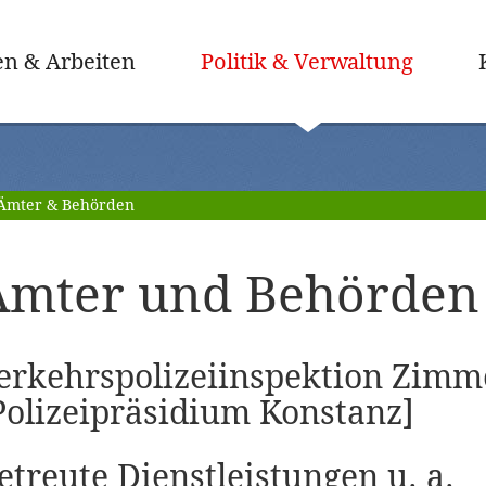
(ausge
n & Arbeiten
Politik & Verwaltung
Ämter & Behörden
Ämter und Behörden 
erkehrspolizeiinspektion Zimm
Polizeipräsidium Konstanz]
etreute Dienstleistungen u. a.