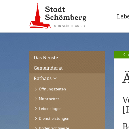
Zur
Zum
Hauptnavigation
Seiteninhalt
Lebe
springen
springen
[Alt]+
[Alt]+
[0]
[1]
Das Neuste
Gemeinderat
Rathaus
Öffnungszeiten
V
Mitarbeiter
[
Lebenslagen
Dienstleistungen
B
Bodenrichtwerte