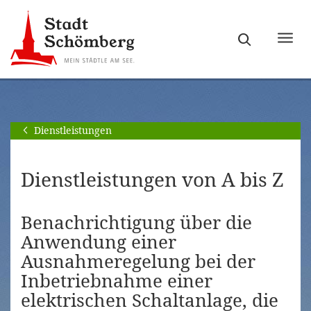
Zur
Zum
Hauptnavigation
Seiteninhalt
Haupt
springen
springen
ein-
[Alt]+
[Alt]+
bzw.
[0]
[1]
ausb
Dienstleistungen
Dienstleistungen von A bis Z
Benachrichtigung über die
Anwendung einer
Ausnahmeregelung bei der
Inbetriebnahme einer
elektrischen Schaltanlage, die