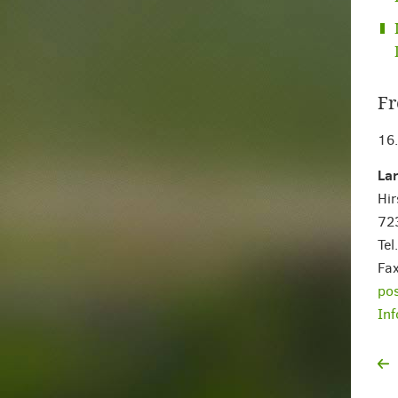
Fr
16
La
Hir
72
Te
Fa
pos
Inf