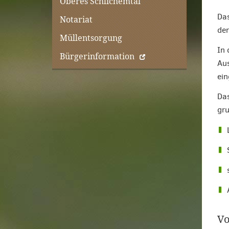
Oberes Schlichemtal
Das
Notariat
der
Müllentsorgung
In 
Bürgerinformation
Aus
ein
Das
gru
Vo