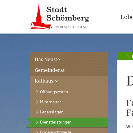
Zur
Zum
Hauptnavigation
Seiteninhalt
Lebe
springen
springen
[Alt]+
[Alt]+
[0]
[1]
Das Neuste
Gemeinderat
D
Rathaus
Öffnungszeiten
F
Mitarbeiter
F
Lebenslagen
(ausgewählt)
Dienstleistungen
Wen
Bodenrichtwerte