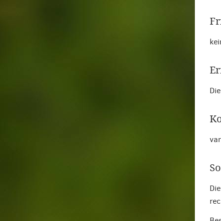
Fr
kei
Er
Die
Ko
var
So
Die
rec
Bes