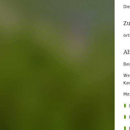
Die
Zu
ört
Ab
Bei
Wen
Ken
Mit