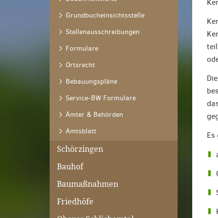
Ke
Grundbucheinsichtsstelle
Ken
Stellenausschreibungen
Ken
tei
Formulare
ode
Ortsrecht
Die
Bebauungspläne
bes
Service-BW Formulare
das
Ämter & Behörden
geg
Amtsblatt
Es 
Schörzingen
Bauhof
Baumaßnahmen
Friedhöfe