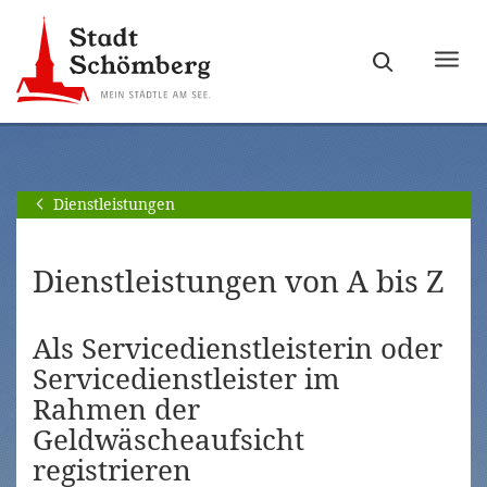
Zur
Zum
Hauptnavigation
Seiteninhalt
Haupt
springen
springen
ein-
[Alt]+
[Alt]+
bzw.
[0]
[1]
ausb
Dienstleistungen
Dienstleistungen von A bis Z
Als Servicedienstleisterin oder
Servicedienstleister im
Rahmen der
Geldwäscheaufsicht
registrieren