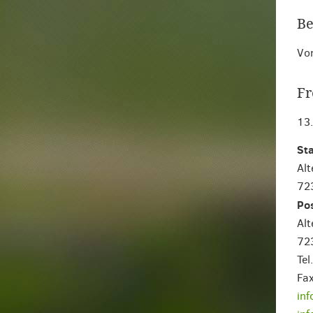
Be
Vom
Fr
13
St
Alt
72
Pos
Alt
72
Te
Fa
in