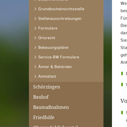
Wen
Grundbucheinsichtsstelle
bes
Für
Stellenausschreibungen
Die
Formulare
dar
Ortsrecht
Sie
Sta
Bebauungspläne
geh
Service-BW Formulare
Ant
Ämter & Behörden
Amtsblatt
Schörzingen
Bauhof
Vo
Baumaßnahmen
Friedhöfe