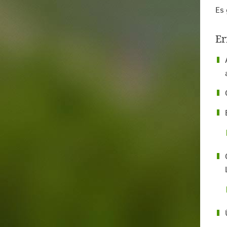
Es 
Er