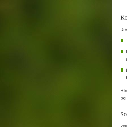
Ko
Die
Hin
bei
So
kei