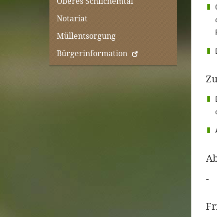
Oberes Schlichemtal
Notariat
Müllentsorgung
Bürgerinformation
Zu
Ab
-
Fr