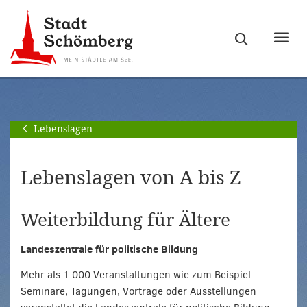
Zur
Zum
Hauptnavigation
Seiteninhalt
Haupt
springen
springen
ein-
[Alt]+
[Alt]+
bzw.
[0]
[1]
ausb
Lebenslagen
Lebenslagen von A bis Z
Weiterbildung für Ältere
Landeszentrale für politische Bildung
Mehr als 1.000 Veranstaltungen wie zum Beispiel
Seminare, Tagungen, Vorträge oder Ausstellungen