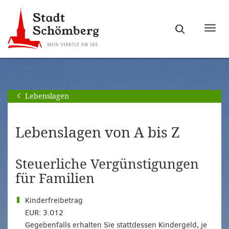
Zur
Zum
Hauptnavigation
Seiteninhalt
Haupt
springen
springen
ein-
[Alt]+
[Alt]+
bzw.
[0]
[1]
ausb
Lebenslagen
Lebenslagen von A bis Z
Steuerliche Vergünstigungen
für Familien
Kinderfreibetrag
EUR: 3.012
Gegebenfalls erhalten Sie stattdessen Kindergeld, je