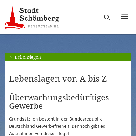
Zur
Zum
Hauptnavigation
Seiteninhalt
Haupt
springen
springen
ein-
[Alt]+
[Alt]+
bzw.
[0]
[1]
ausb
Lebenslagen
Lebenslagen von A bis Z
Überwachungsbedürftiges
Gewerbe
Grundsätzlich besteht in der Bundesrepublik
Deutschland Gewerbefreiheit. Dennoch gibt es
Ausnahmen von dieser Regel.