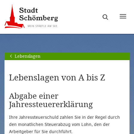
Zur
Zum
Hauptnavigation
Seiteninhalt
Haupt
springen
springen
ein-
[Alt]+
[Alt]+
bzw.
[0]
[1]
ausb
Lebenslagen
Lebenslagen von A bis Z
Abgabe einer
Jahressteuererklärung
Ihre Jahressteuerschuld zahlen Sie in der Regel durch
den monatlichen Steuerabzug vom Lohn, den der
Arbeitgeber für Sie durchführt.