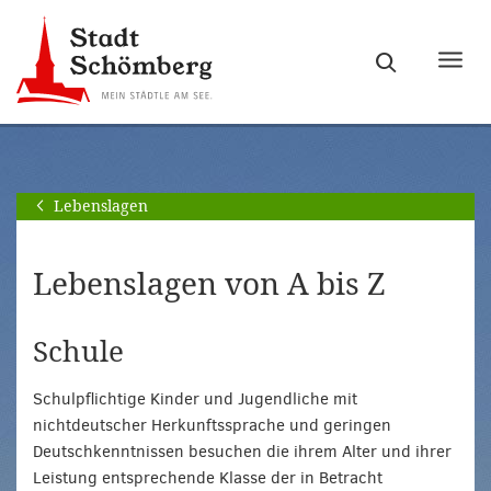
Zur
Zum
Hauptnavigation
Seiteninhalt
Haupt
springen
springen
ein-
[Alt]+
[Alt]+
bzw.
[0]
[1]
ausb
Lebenslagen
Lebenslagen von A bis Z
Schule
Schulpflichtige Kinder und Jugendliche mit
nichtdeutscher Herkunftssprache und geringen
Deutschkenntnissen besuchen die ihrem Alter und ihrer
Leistung entsprechende Klasse der in Betracht