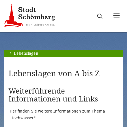
Zur
Zum
Hauptnavigation
Seiteninhalt
Haupt
springen
springen
ein-
[Alt]+
[Alt]+
bzw.
[0]
[1]
ausb
Lebenslagen
Lebenslagen von A bis Z
Weiterführende
Informationen und Links
Hier finden Sie weitere Informationen zum Thema
"Hochwasser":