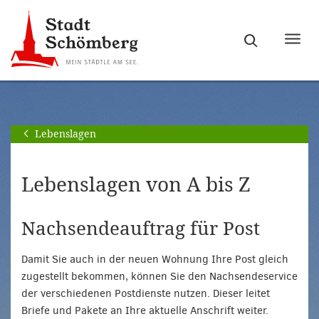
Zur
Zum
Hauptnavigation
Seiteninhalt
Haupt
springen
springen
ein-
[Alt]+
[Alt]+
bzw.
[0]
[1]
ausb
Lebenslagen
Lebenslagen von A bis Z
Nachsendeauftrag für Post
Damit Sie auch in der neuen Wohnung Ihre Post gleich
zugestellt bekommen, können Sie den Nachsendeservice
der verschiedenen Postdienste nutzen. Dieser leitet
Briefe und Pakete an Ihre aktuelle Anschrift weiter.