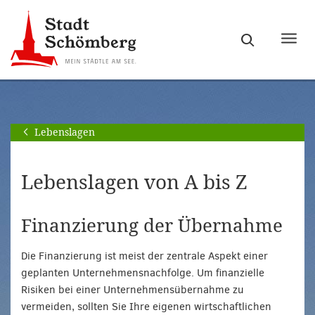
Zur
Zum
Hauptnavigation
Seiteninhalt
Haupt
springen
springen
ein-
[Alt]+
[Alt]+
bzw.
[0]
[1]
ausb
Lebenslagen
Lebenslagen von A bis Z
Finanzierung der Übernahme
Die Finanzierung ist meist der zentrale Aspekt einer
geplanten Unternehmensnachfolge. Um finanzielle
Risiken bei einer Unternehmensübernahme zu
vermeiden, sollten Sie Ihre eigenen wirtschaftlichen