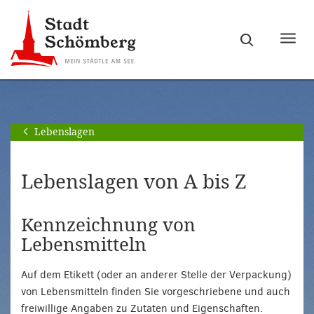
Zur
Zum
Hauptnavigation
Seiteninhalt
Haupt
springen
springen
ein-
[Alt]+
[Alt]+
bzw.
[0]
[1]
ausb
Lebenslagen
Lebenslagen von A bis Z
Kennzeichnung von
Lebensmitteln
Auf dem Etikett (oder an anderer Stelle der Verpackung)
von Lebensmitteln finden Sie vorgeschriebene und auch
freiwillige Angaben zu Zutaten und Eigenschaften.