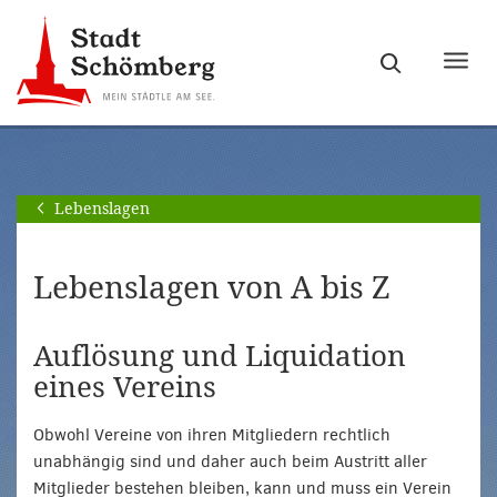
Zur
Zum
Hauptnavigation
Seiteninhalt
Haupt
springen
springen
ein-
[Alt]+
[Alt]+
bzw.
[0]
[1]
ausb
Lebenslagen
Lebenslagen von A bis Z
Auflösung und Liquidation
eines Vereins
Obwohl Vereine von ihren Mitgliedern rechtlich
unabhängig sind und daher auch beim Austritt aller
Mitglieder bestehen bleiben, kann und muss ein Verein