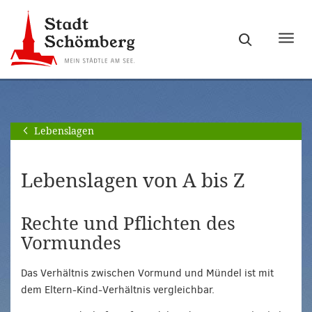
Zur
Zum
Hauptnavigation
Seiteninhalt
Haupt
springen
springen
ein-
[Alt]+
[Alt]+
bzw.
[0]
[1]
ausb
Lebenslagen
Lebenslagen von A bis Z
Rechte und Pflichten des
Vormundes
Das Verhältnis zwischen Vormund und Mündel ist mit
dem Eltern-Kind-Verhältnis vergleichbar.