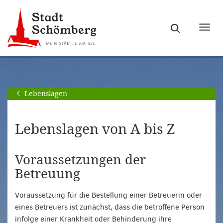
Zur
Zum
Hauptnavigation
Seiteninhalt
Haupt
springen
springen
ein-
[Alt]+
[Alt]+
bzw.
[0]
[1]
ausb
Lebenslagen
Lebenslagen von A bis Z
Voraussetzungen der
Betreuung
Voraussetzung für die Bestellung einer Betreuerin oder
eines Betreuers ist zunächst, dass die betroffene Person
infolge einer Krankheit oder Behinderung ihre