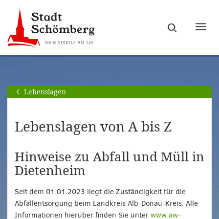
Zur
Zum
Hauptnavigation
Seiteninhalt
Haupt
springen
springen
ein-
[Alt]+
[Alt]+
bzw.
[0]
[1]
ausb
Lebenslagen
Lebenslagen von A bis Z
Hinweise zu Abfall und Müll in
Dietenheim
Seit dem 01.01.2023 liegt die Zuständigkeit für die
Abfallentsorgung beim Landkreis Alb-Donau-Kreis. Alle
Informationen hierüber finden Sie unter
www.aw-