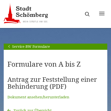
Zur
Zum
Hauptnavigation
Seiteninhalt
Haupt
springen
springen
ein-
[Alt]+
[Alt]+
bzw.
[0]
[1]
ausb
Service-BW Formulare
Formulare von A bis Z
Antrag zur Feststellung einer
Behinderung (PDF)
Dokument ansehen/herunterladen
Zurück zur Übersicht