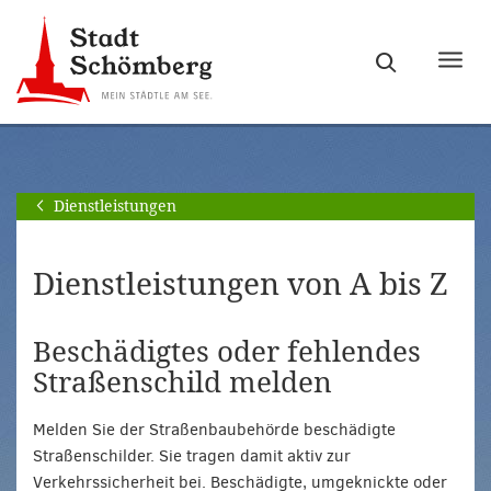
Zur
Zum
Hauptnavigation
Seiteninhalt
Haupt
springen
springen
ein-
[Alt]+
[Alt]+
bzw.
[0]
[1]
ausb
Dienstleistungen
Dienstleistungen von A bis Z
Beschädigtes oder fehlendes
Straßenschild melden
Melden Sie der Straßenbaubehörde beschädigte
Straßenschilder. Sie tragen damit aktiv zur
Verkehrssicherheit bei. Beschädigte, umgeknickte oder