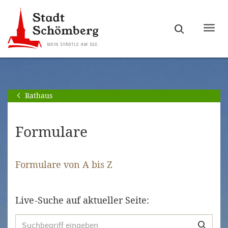
Zur
Zum
Hauptnavigation
Seiteninhalt
Haupt
springen
springen
ein-
[Alt]+
[Alt]+
bzw.
[0]
[1]
ausb
Rathaus
Formulare
Formulare von A bis Z
Live-Suche auf aktueller Seite: