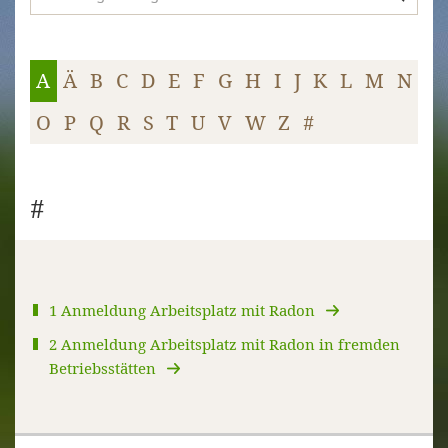
A
Ä
B
C
D
E
F
G
H
I
J
K
L
M
N
O
P
Q
R
S
T
U
V
W
Z
#
#
1 Anmeldung Arbeitsplatz mit Radon
2 Anmeldung Arbeitsplatz mit Radon in fremden
Betriebsstätten