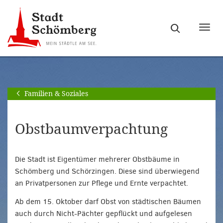
Zur
Zum
Hauptnavigation
Seiteninhalt
Haupt
springen
springen
ein-
[Alt]+
[Alt]+
bzw.
[0]
[1]
ausb
Familien & Soziales
Obstbaumverpachtung
Die Stadt ist Eigentümer mehrerer Obstbäume in
Schömberg und Schörzingen. Diese sind überwiegend
an Privatpersonen zur Pflege und Ernte verpachtet.
Ab dem 15. Oktober darf Obst von städtischen Bäumen
auch durch Nicht-Pächter gepflückt und aufgelesen