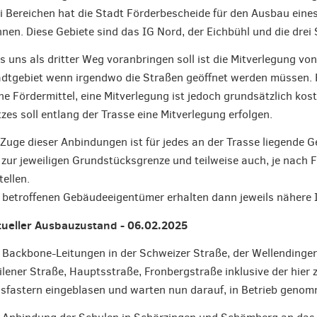
i Bereichen hat die Stadt Förderbescheide für den Ausbau eines
nen. Diese Gebiete sind das IG Nord, der Eichbühl und die drei
 uns als dritter Weg voranbringen soll ist die Mitverlegung vo
dtgebiet wenn irgendwo die Straßen geöffnet werden müssen. F
ne Fördermittel, eine Mitverlegung ist jedoch grundsätzlich k
zes soll entlang der Trasse eine Mitverlegung erfolgen.
Zuge dieser Anbindungen ist für jedes an der Trasse liegende
 zur jeweiligen Grundstücksgrenze und teilweise auch, je nach 
tellen.
 betroffenen Gebäudeeigentümer erhalten dann jeweils nähere 
tueller Ausbauzustand - 06.02.2025
 Backbone-Leitungen in der Schweizer Straße, der Wellending
lener Straße, Hauptsstraße, Fronbergstraße inklusive der hier z
sfastern eingeblasen und warten nun darauf, in Betrieb geno