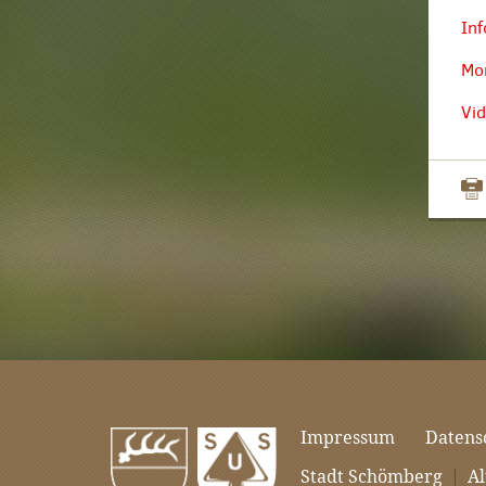
Inf
Mon
Vid
Impressum
Datens
Stadt Schömberg
|
Al