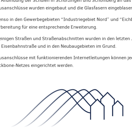
 Anbindung der Schulen in Schörzingen und Schömberg an das Gl
sanschlüsse wurden eingebaut und die Glasfasern eingeblasen
nso in den Gewerbegebieten “Industriegebiet Nord” und “Eichbüh
bereitung für eine entsprechende Erweiterung.
einigen Straßen und Straßenabschnitten wurden in den letzten J
 Eisenbahnstraße und in den Neubaugebieten im Grund.
sanschlüsse mit funktionierenden Internetleitungen können jed
kbone-Netzes eingerichtet werden.