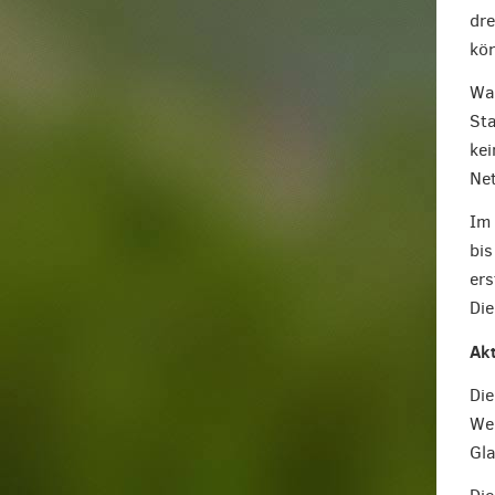
dre
kön
Was
Sta
kei
Net
Im 
bis
ers
Die
Ak
Die
Wei
Gla