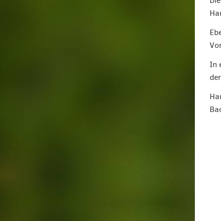
Die
Hau
Ebe
Vor
In 
der
Hau
Bac