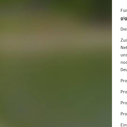
Für
gig
Die
Zum
Net
uns
noc
Deu
Pro
Pro
Pro
Pro
Ein