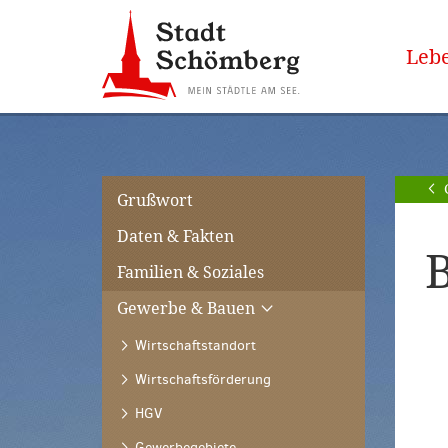
Zur
Zum
Hauptnavigation
Seiteninhalt
Lebe
springen
springen
[Alt]+
[Alt]+
[0]
[1]
Grußwort
Daten & Fakten
Familien & Soziales
Gewerbe & Bauen
Wirtschaftstandort
Wirtschaftsförderung
HGV
Gewerbegebiete