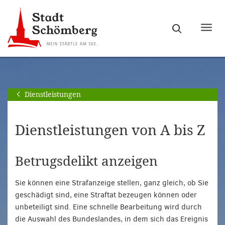
Zur
Zum
Hauptnavigation
Seiteninhalt
Haupt
springen
springen
ein-
[Alt]+
[Alt]+
bzw.
[0]
[1]
ausb
Dienstleistungen
Dienstleistungen von A bis Z
Betrugsdelikt anzeigen
Sie können eine Strafanzeige stellen, ganz gleich, ob Sie
geschädigt sind, eine Straftat bezeugen können oder
unbeteiligt sind. Eine schnelle Bearbeitung wird durch
die Auswahl des Bundeslandes, in dem sich das Ereignis