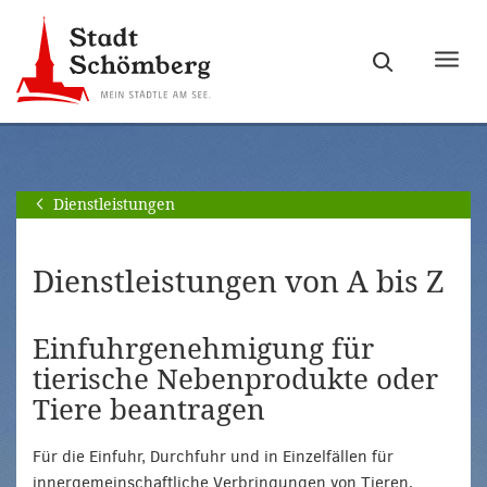
Zur
Zum
Hauptnavigation
Seiteninhalt
Haupt
springen
springen
ein-
[Alt]+
[Alt]+
bzw.
[0]
[1]
ausb
Dienstleistungen
Dienstleistungen von A bis Z
Einfuhrgenehmigung für
tierische Nebenprodukte oder
Tiere beantragen
Für die Einfuhr, Durchfuhr und in Einzelfällen für
innergemeinschaftliche Verbringungen von Tieren,