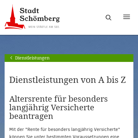
Zur
Zum
Hauptnavigation
Seiteninhalt
Haupt
springen
springen
ein-
[Alt]+
[Alt]+
bzw.
[0]
[1]
ausb
Dienstleistungen
Dienstleistungen von A bis Z
Altersrente für besonders
langjährig Versicherte
beantragen
Mit der "Rente für besonders langjährig Versicherte"
können Sie unter bestimmten Voraussetzungen eine