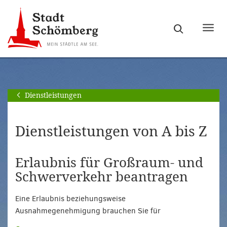
Zur
Zum
Hauptnavigation
Seiteninhalt
Haupt
springen
springen
ein-
[Alt]+
[Alt]+
bzw.
[0]
[1]
ausb
Dienstleistungen
Dienstleistungen von A bis Z
Erlaubnis für Großraum- und
Schwerverkehr beantragen
Eine Erlaubnis beziehungsweise
Ausnahmegenehmigung brauchen Sie für