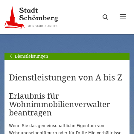
Zur
Zum
Hauptnavigation
Seiteninhalt
Haupt
springen
springen
ein-
[Alt]+
[Alt]+
bzw.
[0]
[1]
ausb
Dienstleistungen
Dienstleistungen von A bis Z
Erlaubnis für
Wohnimmobilienverwalter
beantragen
Wenn Sie das gemeinschaftliche Eigentum von
Wohnungseigentümern oder für Dritte Mietverhältnisse