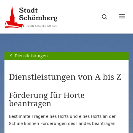
Zur
Zum
Hauptnavigation
Seiteninhalt
Haupt
springen
springen
ein-
[Alt]+
[Alt]+
bzw.
[0]
[1]
ausb
Dienstleistungen
Dienstleistungen von A bis Z
Förderung für Horte
beantragen
Bestimmte Träger eines Horts und eines Horts an der
Schule können Förderungen des Landes beantragen.