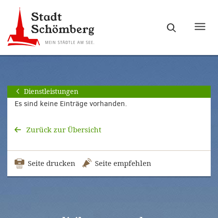
Zur
Zum
Hauptnavigation
Seiteninhalt
Haupt
springen
springen
ein-
[Alt]+
[Alt]+
bzw.
[0]
[1]
ausb
Dienstleistungen
Es sind keine Einträge vorhanden.
Zurück zur Übersicht
Seite drucken
Seite empfehlen