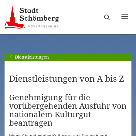
Zur
Zum
Hauptnavigation
Seiteninhalt
Haupt
springen
springen
ein-
[Alt]+
[Alt]+
bzw.
[0]
[1]
ausb
Dienstleistungen
Dienstleistungen von A bis Z
Genehmigung für die
vorübergehenden Ausfuhr von
nationalem Kulturgut
beantragen