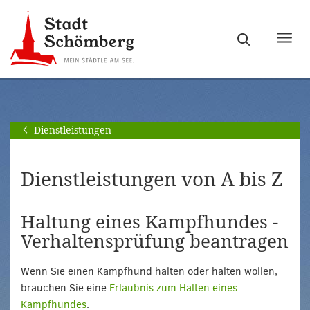
Zur
Zum
Hauptnavigation
Seiteninhalt
Haupt
springen
springen
ein-
[Alt]+
[Alt]+
bzw.
[0]
[1]
ausb
Dienstleistungen
Dienstleistungen von A bis Z
Haltung eines Kampfhundes -
Verhaltensprüfung beantragen
Wenn Sie einen Kampfhund halten oder halten wollen,
brauchen Sie eine
Erlaubnis zum Halten eines
Kampfhundes
.