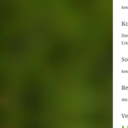
kei
Ko
Die
Erk
So
kei
Re
die
Ve