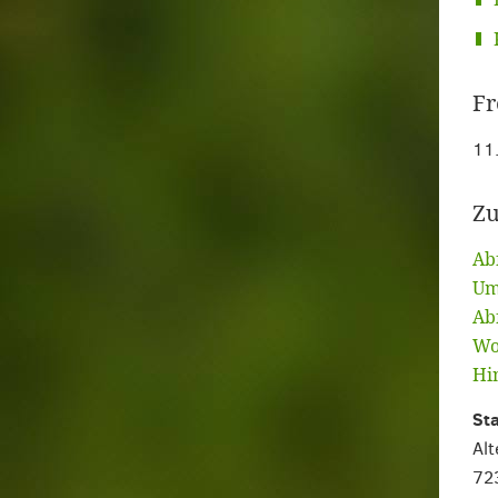
Fr
11
Zu
Ab
Um
Ab
Wo
Hi
St
Alt
72