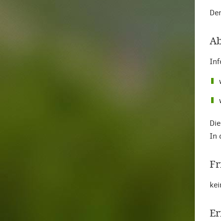
Der
Ab
Inf
Die
In 
Fr
kei
Er