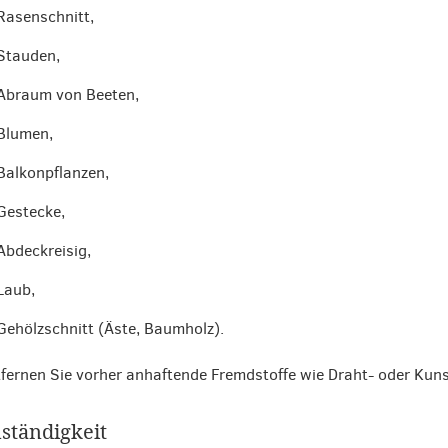
Rasenschnitt,
Stauden,
Abraum von Beeten,
Blumen,
Balkonpflanzen,
Gestecke,
Abdeckreisig,
Laub,
Gehölzschnitt (Äste, Baumholz).
fernen Sie vorher anhaftende Fremdstoffe wie Draht- oder Kuns
ständigkeit