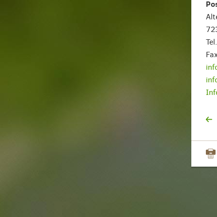
Pos
Alt
72
Te
Fa
in
in
Inf