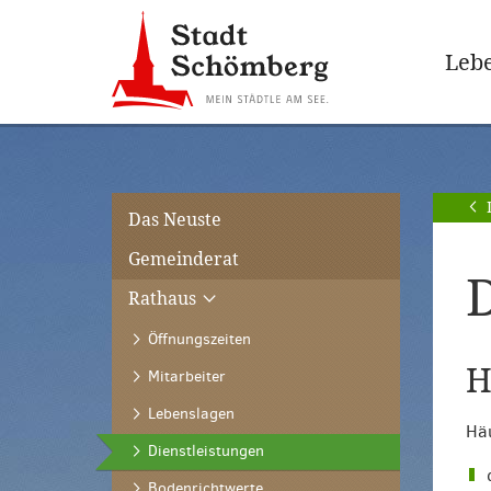
Zur
Zum
Hauptnavigation
Seiteninhalt
Lebe
springen
springen
[Alt]+
[Alt]+
[0]
[1]
Das Neuste
Gemeinderat
D
Rathaus
Öffnungszeiten
H
Mitarbeiter
Lebenslagen
Häu
(ausgewählt)
Dienstleistungen
Bodenrichtwerte