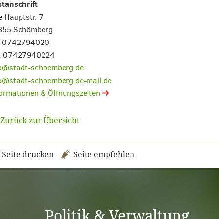
tanschrift
e Hauptstr. 7
355 Schömberg
l. 0742794020
x 07427940224
fo@stadt-schoemberg.de
fo@stadt-schoemberg.de-mail.de
ormationen & Öffnungszeiten
Zurück zur Übersicht
Seite drucken
Seite empfehlen
Politik & Verwaltung