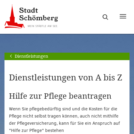
Zur
Zum
Hauptnavigation
Seiteninhalt
Haupt
springen
springen
ein-
[Alt]+
[Alt]+
bzw.
[0]
[1]
ausb
Dienstleistungen
Dienstleistungen von A bis Z
Hilfe zur Pflege beantragen
Wenn Sie pflegebedürftig sind und die Kosten für die
Pflege nicht selbst tragen können, auch nicht mithilfe
der Pflegeversicherung, kann für Sie ein Anspruch auf
"Hilfe zur Pflege" bestehen