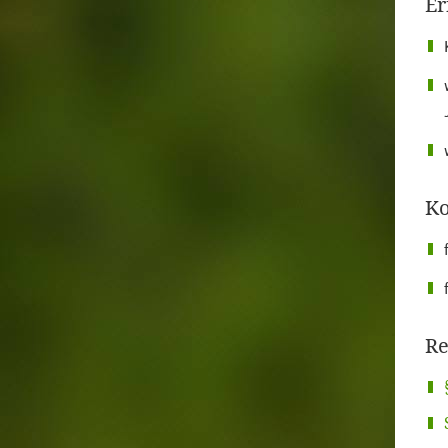
Er
Ko
Re