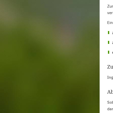
Zur
ver
Ein
Zu
In
Ab
Sob
dan