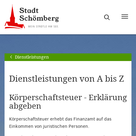
Zur
Zum
Hauptnavigation
Seiteninhalt
Haupt
springen
springen
ein-
[Alt]+
[Alt]+
bzw.
[0]
[1]
ausb
Dienstleistungen
Dienstleistungen von A bis Z
Körperschaftsteuer - Erklärung
abgeben
Körperschaftsteuer erhebt das Finanzamt auf das
Einkommen von juristischen Personen.