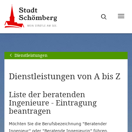
Zur
Zum
Hauptnavigation
Seiteninhalt
Haupt
springen
springen
ein-
[Alt]+
[Alt]+
bzw.
[0]
[1]
ausb
Dienstleistungen
Dienstleistungen von A bis Z
Liste der beratenden
Ingenieure - Eintragung
beantragen
Möchten Sie die Berufsbezeichnung "Beratender
Ingenieur" oder "Beratende Ingenieurin" führen,