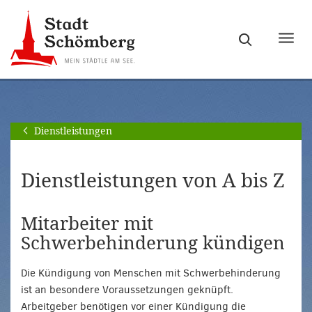
Zur
Zum
Hauptnavigation
Seiteninhalt
Haupt
springen
springen
ein-
[Alt]+
[Alt]+
bzw.
[0]
[1]
ausb
Dienstleistungen
Dienstleistungen von A bis Z
Mitarbeiter mit
Schwerbehinderung kündigen
Die Kündigung von Menschen mit Schwerbehinderung
ist an besondere Voraussetzungen geknüpft.
Arbeitgeber benötigen vor einer Kündigung die