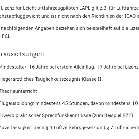
 Lizenz für Leichtluftfahrzeugpiloten LAPL gilt z.B. für Luftfah
hstabfluggewicht und ist nicht nach den Richtlinien der ICAO a
 nachfolgenden Angaben beziehen sich beispielhaft auf die Lizen
l-FCL.
raussetzungen
Mindestalter: 16 Jahre bei erstem Alleinflug, 17 Jahre bei Lizen
fliegerärztliches Tauglichkeitszeugnis Klasse II
Theorieunterricht
Flugausbildung: mindestens 45 Stunden, davon mindestens 10
Erwerb praktischer Sprechfunkkenntnisse (zum Beispiel BZF)
Zuverlässigkeit nach § 4 Luftverkehrsgesetz und § 7 Luftsicher