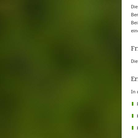
Die
Ber
Bei
ein
Fr
Die
Er
In 