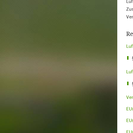
Luf
Zus
Ver
Re
Luf
Luf
Ver
EU
EU
EU