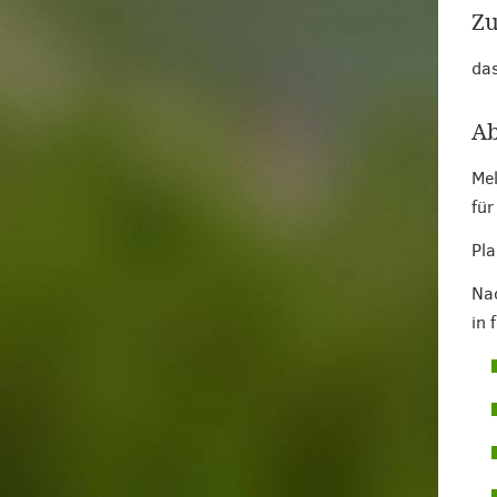
Zu
das
Ab
Mel
für
Pla
Nac
in 