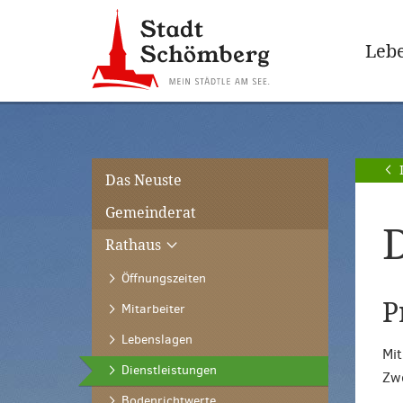
Zur
Zum
Hauptnavigation
Seiteninhalt
Lebe
springen
springen
[Alt]+
[Alt]+
[0]
[1]
Das Neuste
Gemeinderat
D
Rathaus
Öffnungszeiten
P
Mitarbeiter
Lebenslagen
Mit
(ausgewählt)
Dienstleistungen
Zw
Bodenrichtwerte