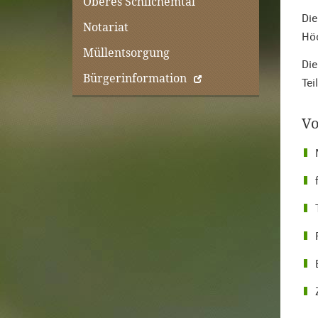
Oberes Schlichemtal
Die
Notariat
Höc
Müllentsorgung
Die
Bürgerinformation
Tei
Vo