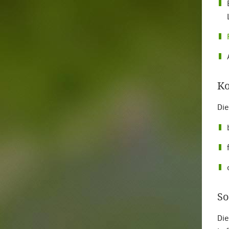
Ko
Die
So
Die