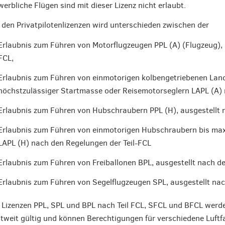
erbliche Flügen sind mit dieser Lizenz nicht erlaubt.
 den Privatpilotenlizenzen wird unterschieden zwischen der
Erlaubnis zum Führen von Motorflugzeugen PPL (A) (Flugzeug), 
FCL,
Erlaubnis zum Führen von einmotorigen kolbengetriebenen Lan
höchstzulässiger Startmasse oder Reisemotorseglern LAPL (A) 
Erlaubnis zum Führen von Hubschraubern PPL (H), ausgestellt n
Erlaubnis zum Führen von einmotorigen Hubschraubern bis max
LAPL (H) nach den Regelungen der Teil-FCL
Erlaubnis zum Führen von Freiballonen BPL, ausgestellt nach 
Erlaubnis zum Führen von Segelflugzeugen SPL, ausgestellt na
 Lizenzen PPL, SPL und BPL nach Teil FCL, SFCL und BFCL werden
tweit gültig und können Berechtigungen für verschiedene Luft