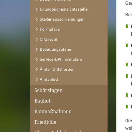
Gew
Grundbucheinsichtsstelle
Bei
Stellenausschreibungen
Formulare
Ortsrecht
Bebauungspläne
Service-BW Formulare
Ämter & Behörden
Amtsblatt
Schörzingen
Bauhof
Baumaßnahmen
Die
Friedhöfe
wel