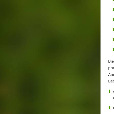
Die
pra
Anm
Beg