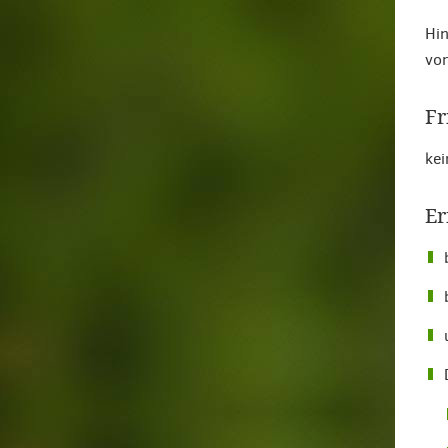
Hin
vor
Fr
kei
Er