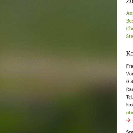
Zu
Anz
Be
Che
Ste
Ko
Fra
Vor
Ge
Rau
Te
Fa
ut
St