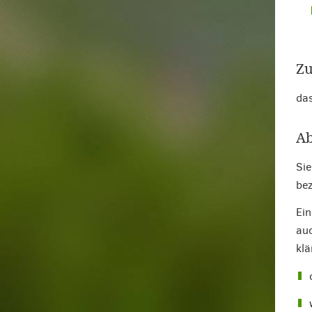
Zu
das
Ab
Sie
bez
Ein
auc
klä