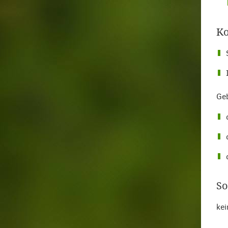
Ko
Geb
So
kei