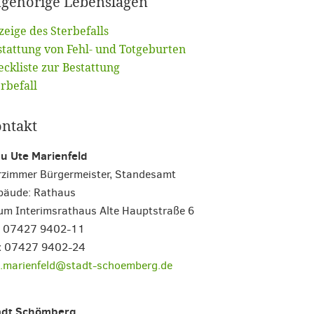
gehörige Lebenslagen
eige des Sterbefalls
stattung von Fehl- und Totgeburten
ckliste zur Bestattung
rbefall
ntakt
u Ute Marienfeld
zimmer Bürgermeister, Standesamt
bäude: Rathaus
m Interimsrathaus Alte Hauptstraße 6
l. 07427 9402-11
x 07427 9402-24
e.marienfeld@stadt-schoemberg.de
adt Schömberg