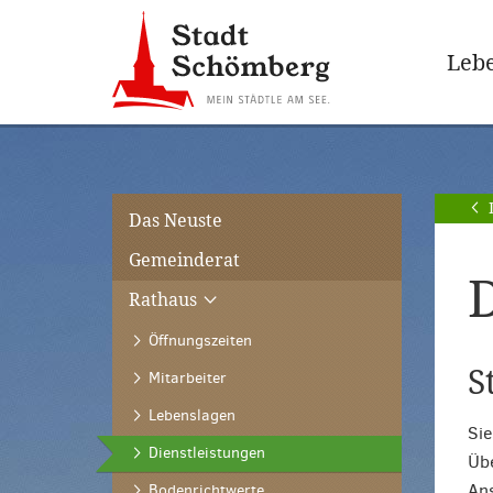
Zur
Zum
Hauptnavigation
Seiteninhalt
Lebe
springen
springen
[Alt]+
[Alt]+
[0]
[1]
Das Neuste
Gemeinderat
D
Rathaus
Öffnungszeiten
S
Mitarbeiter
Lebenslagen
Sie
(ausgewählt)
Dienstleistungen
Übe
An
Bodenrichtwerte