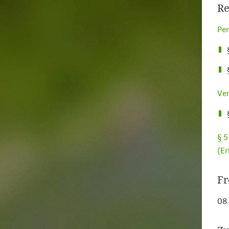
Re
Per
Ver
§ 5
(E
Fr
08