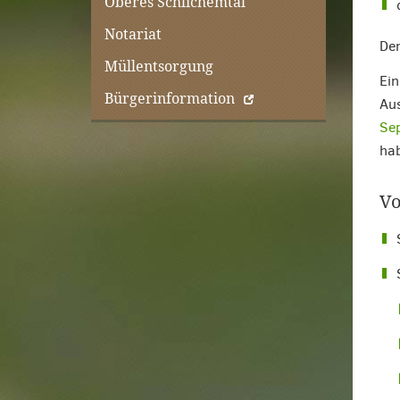
Oberes Schlichemtal
Notariat
Der
Müllentsorgung
Ein
Bürgerinformation
Aus
Sep
hab
Vo