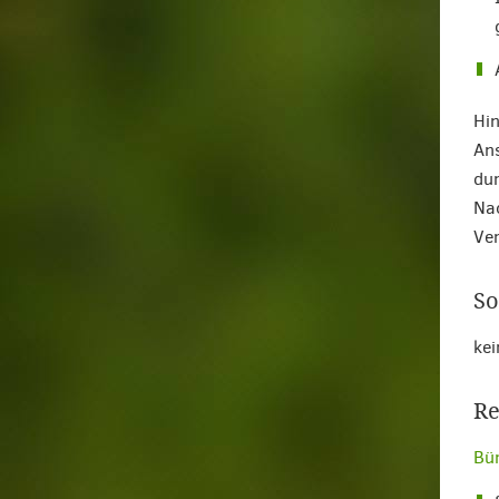
Hin
Ans
dur
Nac
Ver
So
kei
Re
Bür