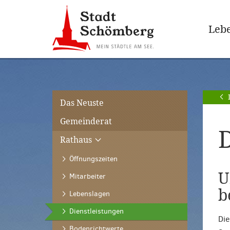
Zur
Zum
Hauptnavigation
Seiteninhalt
Lebe
springen
springen
[Alt]+
[Alt]+
[0]
[1]
Das Neuste
Gemeinderat
D
Rathaus
Öffnungszeiten
U
Mitarbeiter
b
Lebenslagen
(ausgewählt)
Dienstleistungen
Die
Bodenrichtwerte