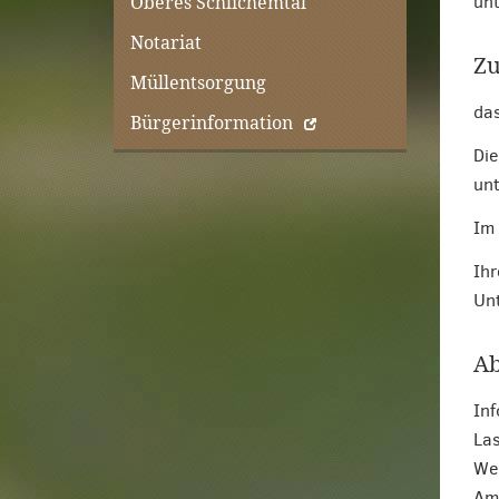
unt
Oberes Schlichemtal
Notariat
Zu
Müllentsorgung
das
Bürgerinformation
Die
unt
Im 
Ihr
Unt
Ab
Inf
Las
Wen
Amt