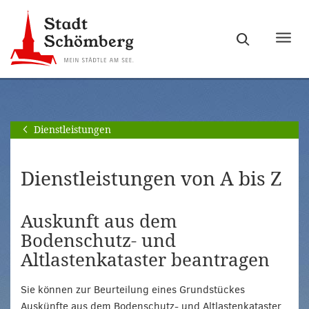
Zur
Zum
Hauptnavigation
Seiteninhalt
Haupt
springen
springen
ein-
[Alt]+
[Alt]+
bzw.
[0]
[1]
ausb
Dienstleistungen
Dienstleistungen von A bis Z
Auskunft aus dem
Bodenschutz- und
Altlastenkataster beantragen
Sie können zur Beurteilung eines Grundstückes
Auskünfte aus dem Bodenschutz- und Altlastenkataster