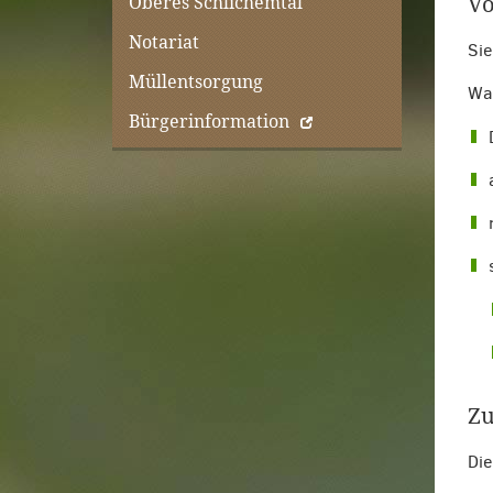
Vo
Oberes Schlichemtal
Notariat
Sie
Müllentsorgung
Wah
Bürgerinformation
Zu
Die