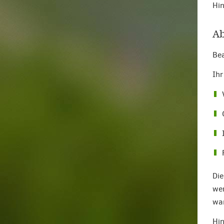
Hin
Ab
Bea
Ihr
Die
wer
war
Hin