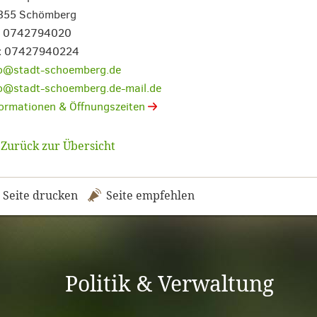
355 Schömberg
l. 0742794020
x 07427940224
fo@stadt-schoemberg.de
fo@stadt-schoemberg.de-mail.de
ormationen & Öffnungszeiten
Zurück zur Übersicht
Seite drucken
Seite empfehlen
Politik & Verwaltung