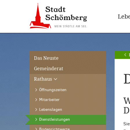
Zur
Zum
Hauptnavigation
Seiteninhalt
Lebe
springen
springen
[Alt]+
[Alt]+
[0]
[1]
Das Neuste
Gemeinderat
D
Rathaus
Öffnungszeiten
W
Mitarbeiter
D
Lebenslagen
(ausgewählt)
Dienstleistungen
Sie
Bodenrichtwerte