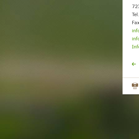
72
Te
Fa
in
in
Inf