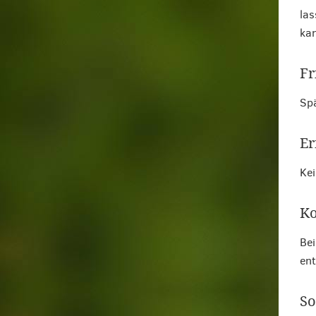
las
kan
Fr
Spä
Er
Kei
Ko
Bei
ent
So