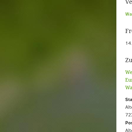
Ve
Wah
Fr
14
Zu
We
Eu
Wa
St
Alt
72
Pos
Alt