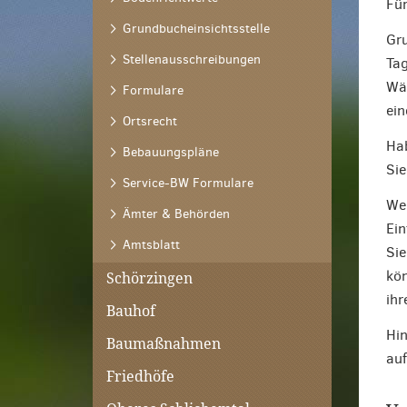
Für
Grundbucheinsichtsstelle
Gru
Stellenausschreibungen
Tag
Wäh
Formulare
ein
Ortsrecht
Hab
Bebauungspläne
Sie
Service-BW Formulare
Wen
Ämter & Behörden
Ein
Amtsblatt
Sie
kön
Schörzingen
ihr
Bauhof
Hin
Baumaßnahmen
auf
Friedhöfe