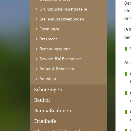
Der
Grundbucheinsichtsstelle
ein
onl
Stellenausschreibungen
Formulare
Prü
ber
Ortsrecht
Bebauungspläne
Service-BW Formulare
Als
Ämter & Behörden
Amtsblatt
Schörzingen
Bauhof
Baumaßnahmen
Friedhöfe