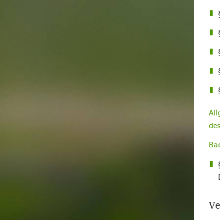
All
de
Ba
Ve