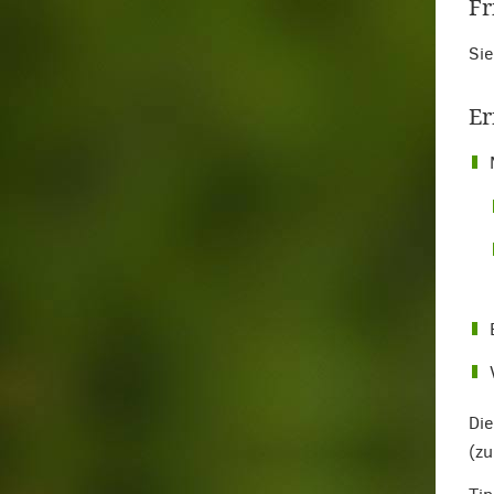
Fr
Sie
Er
Die
(zu