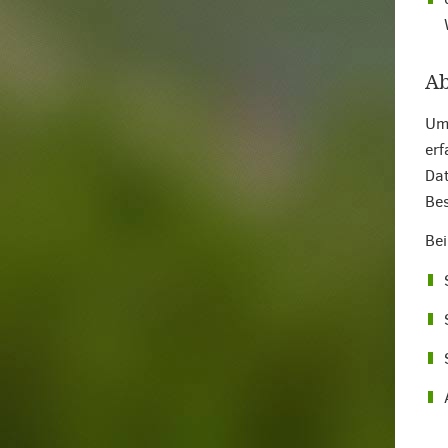
Ab
Um 
erf
Dat
Bes
Bei