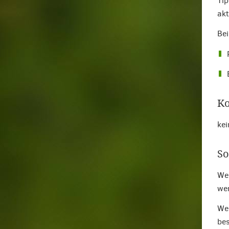
Tip
akt
Bei
Ko
kei
So
Wen
wer
Wen
bes