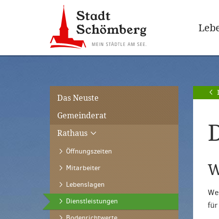
Zur
Zum
Hauptnavigation
Seiteninhalt
Lebe
springen
springen
[Alt]+
[Alt]+
[0]
[1]
Das Neuste
Gemeinderat
D
Rathaus
Öffnungszeiten
W
Mitarbeiter
Lebenslagen
Wen
(ausgewählt)
Dienstleistungen
für
Bodenrichtwerte