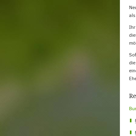
Neu
als
Ihr
die
mög
Sof
die
ein
Ehe
Re
Bu