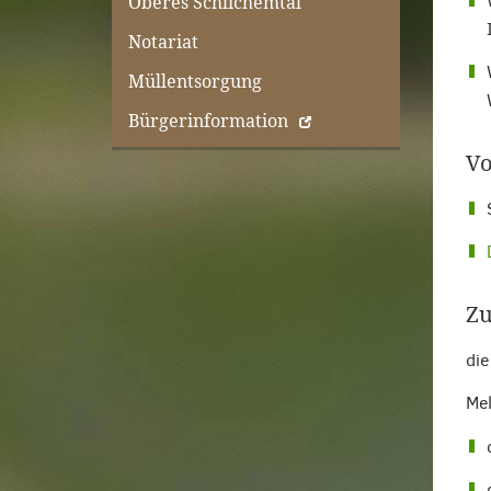
Oberes Schlichemtal
Notariat
Müllentsorgung
Bürgerinformation
Vo
Zu
die
Mel