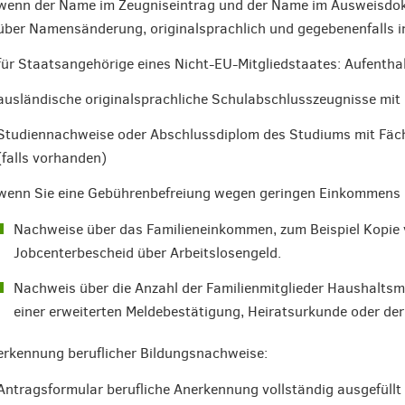
wenn der Name im Zeugniseintrag und der Name im Ausweisdo
über Namensänderung, originalsprachlich und gegebenenfalls i
für Staatsangehörige eines Nicht-EU-Mitgliedstaates: Aufenthalt
ausländische originalsprachliche Schulabschlusszeugnisse mit
Studiennachweise oder Abschlussdiplom des Studiums mit Fäc
(falls vorhanden)
wenn Sie eine Gebührenbefreiung wegen geringen Einkommens 
Nachweise über das Familieneinkommen, zum Beispiel Kopie
Jobcenterbescheid über Arbeitslosengeld.
Nachweis über die Anzahl der Familienmitglieder Haushaltsmit
einer erweiterten Meldebestätigung, Heiratsurkunde oder de
rkennung beruflicher Bildungsnachweise:
Antragsformular berufliche Anerkennung vollständig ausgefüllt