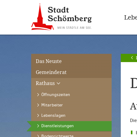
Zur
Zum
Hauptnavigation
Seiteninhalt
Lebe
springen
springen
[Alt]+
[Alt]+
[0]
[1]
Das Neuste
Gemeinderat
D
Rathaus
Öffnungszeiten
A
Mitarbeiter
Lebenslagen
Die
(ausgewählt)
Dienstleistungen
Bodenrichtwerte