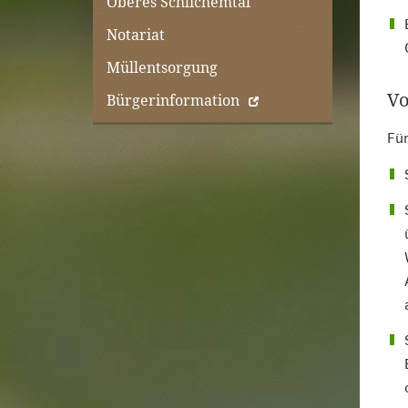
Oberes Schlichemtal
Notariat
Müllentsorgung
Vo
Bürgerinformation
Für