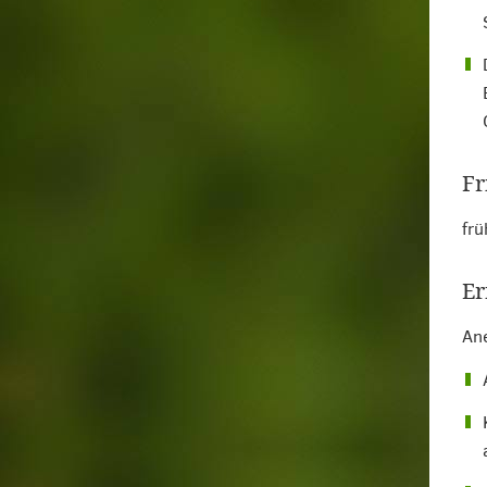
Fr
frü
Er
Ane