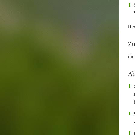
Hin
Zu
die
Ab