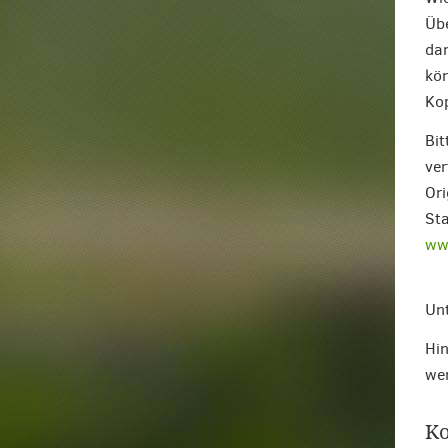
Übe
dar
kön
Kop
Bit
ver
Ori
Sta
www
Unt
Hin
we
Ko