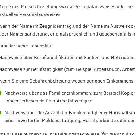
Kopie des Passes beziehungsweise Personalausweises oder bei
aktuellen Personalausweises
wenn der Name im Zeugniseintrag und der Name im Ausweisdo
über Namensänderung, originalsprachlich und gegebenenfalls i
tabellarischer Lebenslauf
Nachweise über Berufsqualifikation mit Fächer- und Notenüber
Nachweise zur Berufstätigkeit (zum Beispiel Arbeitsbuch, Arbei
wenn Sie eine Gebührenbefreiung wegen geringen Einkommens 
Nachweise über das Familieneinkommen, zum Beispiel Kopie
Jobcenterbescheid über Arbeitslosengeld.
Nachweis über die Anzahl der Familienmitglieder Haushaltsmit
einer erweiterten Meldebestätigung, Heiratsurkunde oder de
htig: Bitte reichen Sie Ihre Bildungsnachweise (für die schuli