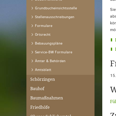
Grundbucheinsichtsstelle
Sie
abs
Stellenausschreibungen
kön
Formulare
mög
Ortsrecht
Bebauungspläne
Service-BW Formulare
Ämter & Behörden
F
Amtsblatt
15
Schörzingen
W
Bauhof
Baumaßnahmen
Fü
Friedhöfe