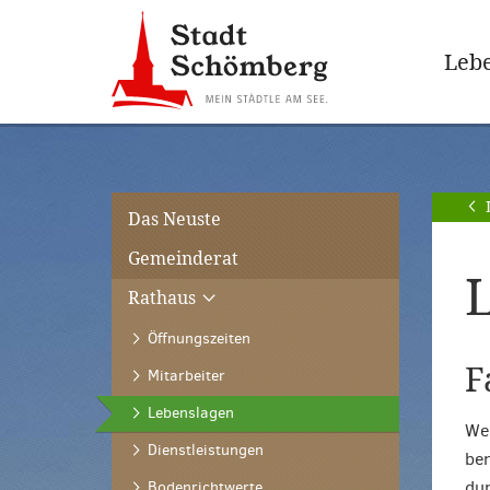
Zur
Zum
Hauptnavigation
Seiteninhalt
Lebe
springen
springen
[Alt]+
[Alt]+
[0]
[1]
Das Neuste
Gemeinderat
L
Rathaus
Öffnungszeiten
F
Mitarbeiter
(ausgewählt)
Lebenslagen
Wen
Dienstleistungen
ben
dur
Bodenrichtwerte