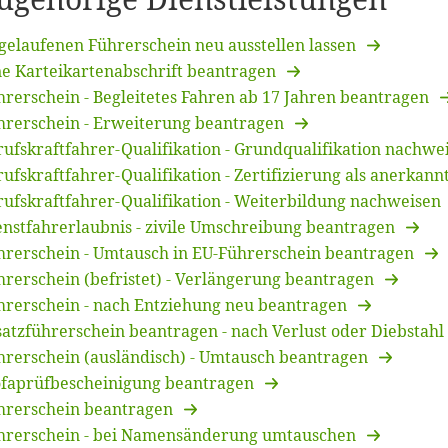
ugehörige Dienstleistungen
gelaufenen Führerschein neu ausstellen lassen
ne Karteikartenabschrift beantragen
hrerschein - Begleitetes Fahren ab 17 Jahren beantragen
hrerschein - Erweiterung beantragen
rufskraftfahrer-Qualifikation - Grundqualifikation nachwe
ufskraftfahrer-Qualifikation - Zertifizierung als anerkan
rufskraftfahrer-Qualifikation - Weiterbildung nachweisen
enstfahrerlaubnis - zivile Umschreibung beantragen
hrerschein - Umtausch in EU-Führerschein beantragen
hrerschein (befristet) - Verlängerung beantragen
hrerschein - nach Entziehung neu beantragen
satzführerschein beantragen - nach Verlust oder Diebstahl
hrerschein (ausländisch) - Umtausch beantragen
faprüfbescheinigung beantragen
hrerschein beantragen
hrerschein - bei Namensänderung umtauschen