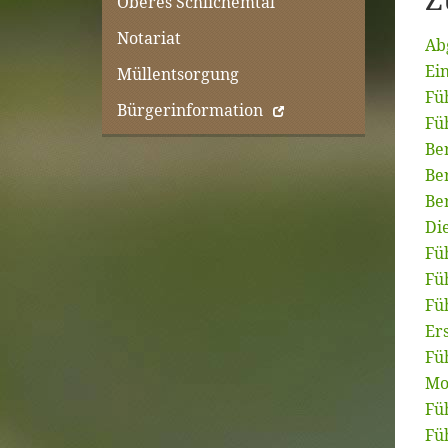
Z
Oberes Schlichemtal
Notariat
Ab
Ei
Müllentsorgung
Fü
Bürgerinformation
Fü
Be
Ber
Be
Di
Fü
Fü
Fü
Er
Fü
Mo
Fü
Fü