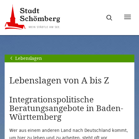
Zur
Zum
Hauptnavigation
Seiteninhalt
Haupt
springen
springen
ein-
[Alt]+
[Alt]+
bzw.
[0]
[1]
ausb
Lebenslagen
Lebenslagen von A bis Z
Integrationspolitische
Beratungsangebote in Baden-
Württemberg
Wer aus einem anderen Land nach Deutschland kommt,
um hier zu leben und zu arbeiten, steht oft vor